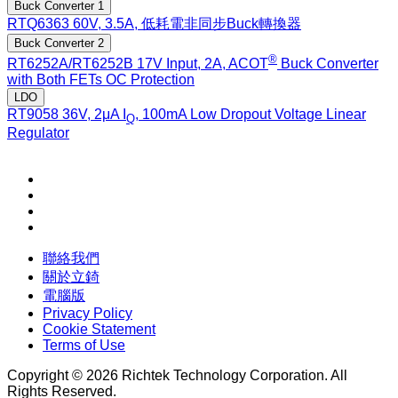
Buck Converter 1
RTQ6363
60V, 3.5A, 低耗電非同步Buck轉換器
Buck Converter 2
®
RT6252A/RT6252B
17V Input, 2A, ACOT
Buck Converter
with Both FETs OC Protection
LDO
RT9058
36V, 2μA I
, 100mA Low Dropout Voltage Linear
Q
Regulator
聯絡我們
關於立錡
電腦版
Privacy Policy
Cookie Statement
Terms of Use
Copyright © 2026 Richtek Technology Corporation. All
Rights Reserved.