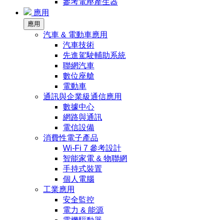
參考電壓產生器
應用
應用
汽車 & 電動車應用
汽車技術
先進駕駛輔助系統
聯網汽車
數位座艙
電動車
通訊與企業級通信應用
數據中心
網路與通訊
電信設備
消費性電子產品
Wi-Fi 7 參考設計
智能家電 & 物聯網
手持式裝置
個人電腦
工業應用
安全監控
電力 & 能源