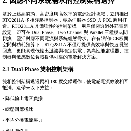
2. 因應不同系統需求的控制架構選擇
基於上述高瞬態、高密度與高效率的電源設計挑戰，立錡推出
RTQ2811A 多相降壓控制器，專為伺服器 SSD 與 POL 應用打
造。RTQ2811A 具備彈性的控制架構，用戶僅需透過外部電阻
設定，即可在 Dual Phase、Two Channel 與 Parallel 三種模式間
切換，靈活對應不同電流與系統組態需求。在有限的PCB板面
空間與功耗預算下，RTQ2811A 不僅可提供高效率與快速瞬態
回應，更能實現低輸出漣波與穩定供電，為高性能處理器、控
制器與敏感數位負載提供可靠的電源解決方案。
2.1 Dual-Phase 雙相控制架構
雙相控制架構透過兩相 180 度交錯運作，使電感電流紋波相互
抵消。這帶來以下效益：
• 降低輸出電容負擔
• 瞬態回應極速
• 平均分攤電流壓力
• 應用彈性高