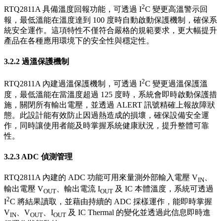
2
RTQ2811A 具備溫度回報功能，可透過 I
C 變更高溫警示回
報，最低溫能在溫度達到 100 度時自動啟動保護機制，確保系
統安全運作。這項特性不僅符合嚴格的規範要求，更大幅提升
產品在各種應用環境下的安全性與穩定性。
3.2.2 過溫保護機制
2
RTQ2811A 內建過溫保護機制，可透過 I
C 變更過溫保護溫
度，最低溫能在當溫度超過 125 度時，系統會即時啟動保護措
施，關閉所有輸出電壓，並透過 ALERT 訊號精確上報故障狀
態。此設計能有效防止因過熱造成的損壞，確保設備安全運
作，同時讓使用者能及時掌握系統健康狀況，提升整體可靠
性。
3.2.3 ADC 偵測管理
RTQ2811A 內建的 ADC 功能可用來量測外部輸入電壓 V
、
IN
輸出電壓 V
、輸出電流 I
及 IC 本體溫度，系統可透過
OUT
OUT
2
I
C 將結果讀取，並藉由持續的 ADC 採樣運作，能即時掌握
V
、V
、I
及 IC Thermal 的變化並透過此信息即時進
IN
OUT
OUT