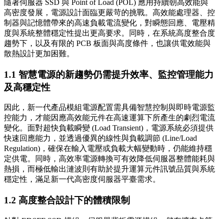
隨著伺服器 SSD 與 Point of Load (POL) 應用持續朝高效能與
高密度發展，電源設計面臨更嚴苛的挑戰。高效能處理器、控
制器與記憶體帶來的高速負載電流變化，對瞬態回應、電壓精
度與系統整體穩定性提出更高要求。同時，在系統高度整合度
趨勢下，以及有限的 PCB 板面與高度條件，也讓供電效能與
散熱設計更加困難。
1.1 智慧電源的新趨勢仍需提升效率、監控管理能力
及高穩定性
因此，新一代產品模組電源配置需具備智慧控制與即時電源監
控能力，才能因應高效能元件在高速運算下所產生的劇烈電流
變化。面對超快負載瞬變 (Load Transient)，電源系統必須提供
快速回應能力，並透過優異的線性與負載調節 (Line/Load
Regulation)，確保在輸入電壓或負載大幅變動時，仍能維持穩
定供電。同時，高效率電源轉換可有效降低伺服器整體能耗與
熱損，而極低輸出漣波則有助於提升運算元件訊號品質與系統
穩定性，滿足新一代高密度伺服器平臺需求。
1.2 高度整合設計下的體積限制