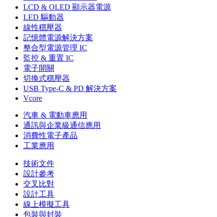
LCD & OLED 顯示器電源
LED 驅動器
線性穩壓器
記憶體電源解決方案
整合型電源管理 IC
監控 & 重置 IC
電子開關
切換式穩壓器
USB Type-C & PD 解決方案
Vcore
汽車 & 電動車應用
通訊與企業級通信應用
消費性電子產品
工業應用
技術文件
設計參考
交叉比對
設計工具
線上模擬工具
包裝與封裝