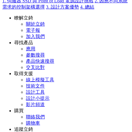
1. 伺服器 SSD 與 Point of Load 電源設計挑戰
2. 因應不同系統
需求的控制架構選擇
3. 設計方案優勢
4. 總結
瞭解立錡
關於立錡
電子報
加入我們
尋找產品
應用
參數搜尋
產品快速搜尋
交叉比對
取得支援
線上模擬工具
技術文件
設計工具
設計小提示
影片頻道
購買
聯絡我們
購物車
追蹤立錡