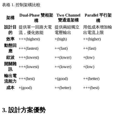
表格 1. 控制架構比較
Dual-Phase 雙相架
Two Channel
Parallel 平行架
架構
雙通道架構
構
構
設計目
提供單一回路大電
提供兩組獨立
用低成本增加輸
的
流，優化效能
電壓輸出
出電流上限
效率
+++(highest)
+(high)
++(higher)
動態回
+++(fastest)
++(fast)
++(fast)
應
紋波
+++(lowest)
++(lower)
+(low)
開關雜
+++(lowest)
++(lower)
+(low)
訊
輸出電
+++(best)
+(good)
++(better)
流能力
成本
+(good)
++(better)
+++(best)
3. 設計方案優勢