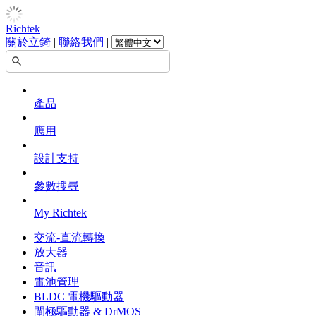
Richtek
關於立錡
|
聯絡我們
|
產品
應用
設計支持
參數搜尋
My Richtek
交流-直流轉換
放大器
音訊
電池管理
BLDC 電機驅動器
閘極驅動器 & DrMOS