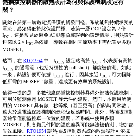
熱插拔控制器的散熱設計為何與保護機制設定有
關？
關鍵在於第一層過電流保護的觸發門檻。系統能夠持續承受的
電流，必須得低於此保護門檻。若第一層 OCP 設定為 2 倍
I
，這是常見於避免 AI 動態負載誤判的設定情境，則熱設計
DC
也需以 2 × I
為依據，導致在相同直流功率下需配置更多顆
DC
MOSFET。
然而，在
RTQ1954
中，I
設定略高於 I
，代表所有高於
OCP2
DC
I
的過電流（包括持續性的 soft short）都能被偵測。如此
OCP2
一來，熱設計便可依據 I
進行，因其接近 I
，可大幅降
OCP2
DC
低所需的 MOSFET 數量，達成更有效率的系統設計。
值得一提的是，多數他廠熱插拔控制器具備外部熱保護機制，
可用於監測像是 MOSFET 等元件的溫度。然而，本應用所使
用的 MOSFET 具有數十秒等級（甚至更高）的熱時間常數，
遠大於過電流保護機制的毫秒級反應時間。此外，熱插拔控制
器通常僅能監控單一位置的溫度，若系統中使用多顆
MOSFET，則各顆元件間的溫度差異可能無法被偵測，增加熱
失效風險。
RTQ1954
讓熱插拔控制器系統的散熱設計可依據