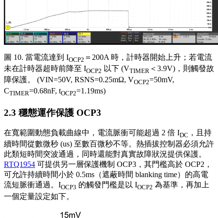
圖 10. 當電流達到 I
＝200A 時，計時器開始上升；若電流
OCP2
未在計時器超時前降至 I
以下 (V
＜3.9V)，則觸發故
OCP2
TIMER
障保護。 (VIN=50V, RSNS=0.25mΩ, V
=50mV,
OCP2
C
=0.68nF, t
=1.19ms)
TIMER
OCP2
2.3 穩態運作保護 OCP3
在寬範圍動態負載曲線中，電流脈衝可能超過 2 倍 I
，且持
DC
續時間從數微秒 (us) 至數百微秒不等。熱插拔控制器必須允許
此類短時間突波通過，同時還能對真實故障狀況提供保護。
RTQ1954
可提供另一層保護機制 OCP3，其門檻高於 OCP2，
可允許持續時間小於 0.5ms（遮蔽時間 blanking time）的高電
流短脈衝通過。I
的觸發門檻是以 I
為基準，再加上
OCP3
OCP2
一個定量設定如下。