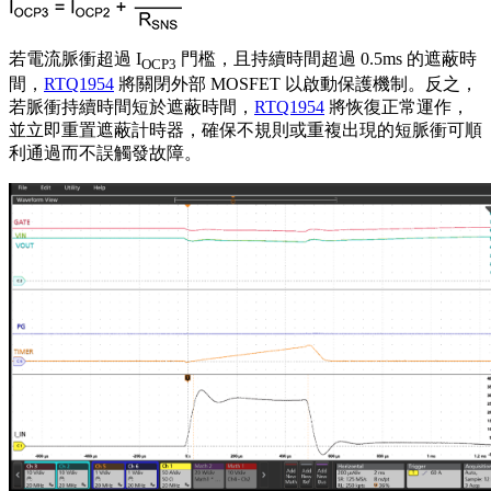
若電流脈衝超過 I
門檻，且持續時間超過 0.5ms 的遮蔽時
OCP3
間，
RTQ1954
將關閉外部 MOSFET 以啟動保護機制。反之，
若脈衝持續時間短於遮蔽時間，
RTQ1954
將恢復正常運作，
並立即重置遮蔽計時器，確保不規則或重複出現的短脈衝可順
利通過而不誤觸發故障。