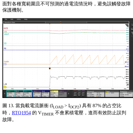
面對各種寬範圍且不可預測的過電流情況時，避免誤觸發故障
保護機制。
圖 13. 當負載電流脈衝 (I
> I
) 具有 87% 的占空比
LOAD
OCP2
時，
RTQ1954
的 V
不會累積電壓，進而有效防止誤判
TIMER
故障。