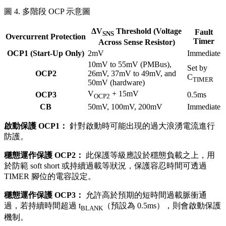
圖 4. 多階段 OCP 示意圖
ΔV
Threshold (Voltage
Fault
SNS
Overcurrent Protection
Timer
Across Sense Resistor)
OCP1 (Start-Up Only)
2mV
Immediate
10mV to 55mV (PMBus),
Set by
OCP2
26mV, 37mV to 49mV, and
C
TIMER
50mV (hardware)
V
+ 15mV
OCP3
0.5ms
OCP2
CB
50mV, 100mV, 200mV
Immediate
啟動保護 OCP1：
針對啟動時可能出現的過大浪湧電流進行
防護。
穩態運作保護 OCP2：
此保護等級應設於穩態負載之上，用
於防範 soft short 或持續過載等狀況，保護容忍時間可透過
TIMER 腳位的電容設定。
穩態運作保護 OCP3：
允許高於預期的短時間過載脈衝通
過，若持續時間超過 t
（預設為 0.5ms），則會啟動保護
BLANK
機制。