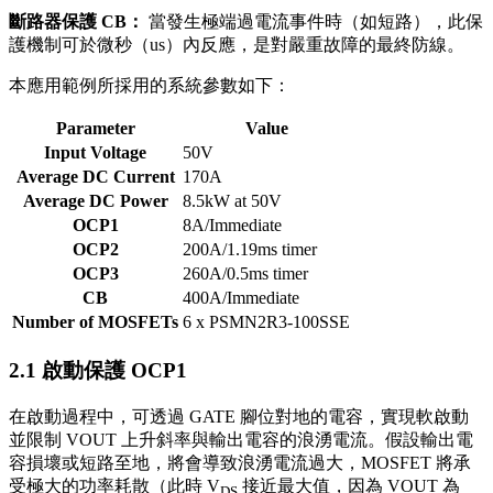
斷路器保護 CB：
當發生極端過電流事件時（如短路），此保
護機制可於微秒（us）內反應，是對嚴重故障的最終防線。
本應用範例所採用的系統參數如下：
Parameter
Value
Input Voltage
50V
Average DC Current
170A
Average DC Power
8.5kW at 50V
OCP1
8A/Immediate
OCP2
200A/1.19ms timer
OCP3
260A/0.5ms timer
CB
400A/Immediate
Number of MOSFETs
6 x PSMN2R3-100SSE
2.1 啟動保護 OCP1
在啟動過程中，可透過 GATE 腳位對地的電容，實現軟啟動
並限制 VOUT 上升斜率與輸出電容的浪湧電流。假設輸出電
容損壞或短路至地，將會導致浪湧電流過大，MOSFET 將承
受極大的功率耗散（此時 V
接近最大值，因為 VOUT 為
DS