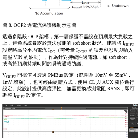
圖 8. OCP2 過電流保護機制示意圖
透過多階段 OCP 架構，第一層保護不需設在預期最大負載之
上，避免系統暴露於無法偵測的 soft short 狀況。建議將 I
OCP2
設定略高於平均電流 I
（需考量 I
的誤差容忍度與輸入
DC
OCP2
電壓 VIN 的波動），作為針對持續性過電流，如 soft short，
或高於預期持續時間的瞬態過載防護。
V
門檻值可透過 PMBus 設定（範圍為 10mV 至 55mV，
OCP2
1mV 增額），也可經由硬體方式，使用 CL 與 AUX 腳位進行
設定。此設計提供高度彈性，無需更換感測電阻 RSNS，即可
調整 I
設定值。
OCP2