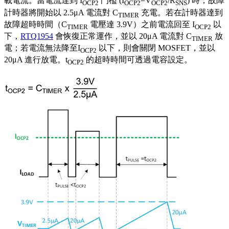
載電流。當電流達到 I
門檻 (I
=V
/R
) 時，故障
OCP2
OCP2
OCP2
SNS
計時器將開始以 2.5μA 電流對 C
充電。若在計時器達到
TIMER
故障超時時間（C
電壓達 3.9V）之前電流回至 I
以
TIMER
OCP2
下，
RTQ1954
會恢復正常運作，並以 20μA 電流對 C
放
TIMER
電；若電流無法降至I
以下，則會關閉 MOSFET，並以
OCP2
20μA 進行放電。t
的超時時間可透過電容設定。
OCP2