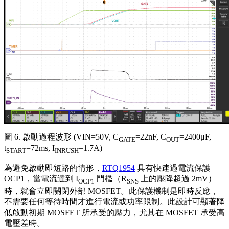
圖 6. 啟動過程波形 (VIN=50V, C
=22nF, C
=2400μF,
GATE
OUT
t
=72ms, I
=1.7A)
START
INRUSH
為避免啟動即短路的情形，
RTQ1954
具有快速過電流保護
OCP1，當電流達到 I
門檻（R
上的壓降超過 2mV）
OCP1
SNS
時，就會立即關閉外部 MOSFET。此保護機制是即時反應，
不需要任何等待時間才進行電流或功率限制。此設計可顯著降
低啟動初期 MOSFET 所承受的壓力，尤其在 MOSFET 承受高
電壓差時。