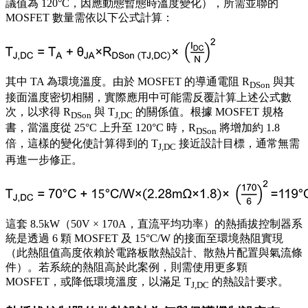
議值為 120°C，因應動態暫態時溫度變化），所需並聯的
MOSFET 數量需依以下公式計算：
其中 TA 為環境溫度。由於 MOSFET 的導通電阻 R
與其
DSon
接面溫度密切相關，實際應用中可能需反覆計算上述公式數
次，以求得 R
與 T
的關係值。根據 MOSFET 規格
DSon
J,DC
書，當溫度從 25°C 上升至 120°C 時，R
將增加約 1.8
DSon
倍，這樣的變化使計算得到的 T
接近設計目標，通常無需
J,DC
再進一步修正。
這套 8.5kW（50V × 170A，直流平均功率）的熱插拔控制器系
統是透過 6 顆 MOSFET 及 15°C/W 的接面至環境熱阻實現
（此熱阻值高度依賴於電路板散熱設計、散熱片配置與氣流條
件）。若系統的熱阻高於此案例，則需使用更多顆
MOSFET，或降低環境溫度，以滿足 T
的熱設計要求。
J,DC