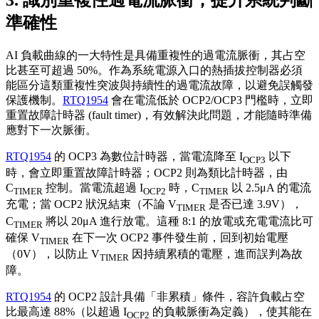
3. 識別重複性過電流脈衝，提升系統判斷
準確性
AI 負載曲線的一大特性是具備重複性的過電流脈衝，其占空
比甚至可超過 50%。作為系統電源入口的熱插拔控制器必須
能區分這類重複性突波與持續性的過電流故障，以避免誤觸發
保護機制。
RTQ1954
會在電流低於 OCP2/OCP3 門檻時，立即
重置故障計時器 (fault timer)，有效解決此問題，才能隨時準備
應對下一次脈衝。
RTQ1954
的 OCP3 為數位計時器，當電流降至 I
以下
OCP3
時，會立即重置故障計時器；OCP2 則為類比計時器，由
C
控制。當電流超過 I
時，C
以 2.5μA 的電流
TIMER
OCP2
TIMER
充電；當 OCP2 狀況結束（不論 V
是否已達 3.9V），
TIMER
C
將以 20μA 進行放電。這種 8:1 的放電或充電電流比可
TIMER
確保 V
在下一次 OCP2 事件發生前，回到初始電壓
TIMER
（0V），以防止 V
因持續累積的電壓，進而誤判為故
TIMER
障。
RTQ1954
的 OCP2 設計具備「非累積」條件，容許負載占空
比最高達 88%（以超過 I
的負載脈衝為定義），使其能在
OCP2