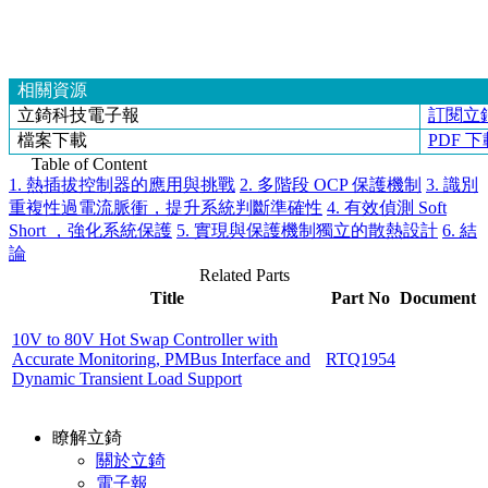
相關資源
立錡科技電子報
訂閱立
檔案下載
PDF 下
Table of Content
1. 熱插拔控制器的應用與挑戰
2. 多階段 OCP 保護機制
3. 識別
重複性過電流脈衝，提升系統判斷準確性
4. 有效偵測 Soft
Short ，強化系統保護
5. 實現與保護機制獨立的散熱設計
6. 結
論
Related Parts
Title
Part No
Document
10V to 80V Hot Swap Controller with
Accurate Monitoring, PMBus Interface and
RTQ1954
Dynamic Transient Load Support
瞭解立錡
關於立錡
電子報