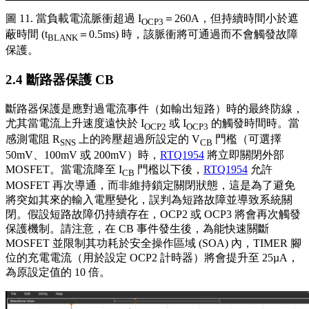
圖 11. 當負載電流脈衝超過 I
＝260A，但持續時間小於遮
OCP3
蔽時間 (t
＝0.5ms) 時，該脈衝將可通過而不會觸發故障
BLANK
保護。
2.4 斷路器保護 CB
斷路器保護是應對過電流事件（如輸出短路）時的最終防線，
尤其當電流上升速度遠快於 I
或 I
的觸發時間時。當
OCP2
OCP3
感測電阻 R
上的跨壓超過所設定的 V
門檻（可選擇
SNS
CB
50mV、100mV 或 200mV）時，
RTQ1954
將立即關閉外部
MOSFET。當電流降至 I
門檻以下後，
RTQ1954
允許
CB
MOSFET 再次導通，而非維持鎖定關閉狀態，這是為了避免
將突如其來的輸入電壓變化，誤判為短路故障並導致系統關
閉。假設短路故障仍持續存在，OCP2 或 OCP3 將會再次觸發
保護機制。請注意，在 CB 事件發生後，為能快速關斷
MOSFET 並限制其功耗於安全操作區域 (SOA) 內，TIMER 腳
位的充電電流（用於設定 OCP2 計時器）將會提升至 25µA，
為原設定值的 10 倍。