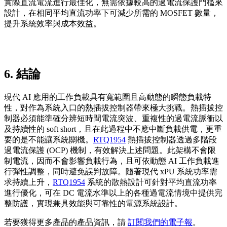
實際直流電流進行最佳化，無需依據較高的過電流保護門檻來
設計，在相同平均直流功率下可減少所需的 MOSFET 數量，
提升系統效率與成本效益。
6. 結論
現代 AI 應用的工作負載具有寬範圍且高動態的瞬態負載特
性，對作為系統入口的熱插拔控制器帶來極大挑戰。熱插拔控
制器必須能準確分辨短時間電流突波、重複性的過電流脈衝以
及持續性的 soft short，且在此過程中不應中斷負載供電，更重
要的是不能讓系統關機。
RTQ1954
熱插拔控制器透過多階段
過電流保護 (OCP) 機制，有效解決上述問題。此架構不會限
制電流，因而不會影響負載行為，且可依動態 AI 工作負載進
行彈性調整，同時避免誤判故障。隨著現代 xPU 系統功率需
求持續上升，
RTQ1954
系統的散熱設計可針對平均直流功率
進行優化，可在 DC 電流水準以上的各種過電流情境中提供完
整防護，實現兼具效能與可靠性的電源系統設計。
若要獲得更多產品的產品資訊，請
訂閱我們的電子報
。