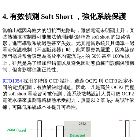
4. 有效偵測 Soft Short ，強化系統保護
當輸出端因為較大的阻抗而短路時，雖然電流未明顯上升，某
些熱插拔控制器可能無法偵測到此類稱為 soft short 的短路情
形，進而導致系統過熱甚至失效。尤其是當系統只具備單一過
電流保護機制（不含斷路器）時，此問題更為嚴重，因為該保
護門檻通常會設定為高於平均電流 I
的 50% 甚至 100% 以
DC
上，雖然是為了增加容錯值以及避免因動態負載而誤觸保護機
制，但會影響偵測正確性。
RTQ1954
採用多階段 OCP 設計，透過 OCP2 與 OCP3 設定不
同的電流範圍，有效解決此問題。因此，凡是高於 OCP2 門檻
的 soft short 電流皆可被偵測，讓系統散熱設計人員可依 OCP2
電流水準來規劃電路板熱承受能力，無需以 2 倍 I
為設計依
DC
據，可降低系統成本並提升可靠性。