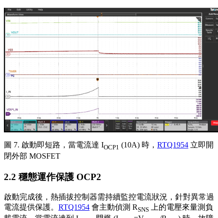
圖 7. 啟動即短路，當電流達 I
(10A) 時，
RTQ1954
立即開
OCP1
閉外部 MOSFET
2.2 穩態運作保護 OCP2
啟動完成後，熱插拔控制器需持續監控電流狀況，針對異常過
電流提供保護。
RTQ1954
會主動偵測 R
上的電壓來量測負
SNS