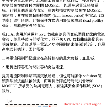
中發生過電流事件。若為輸出短路且阻抗極低（接近接地），
控制器會在數微秒內關閉 MOSFET，以避免過電流損壞系
統。針對其他過電流情況，多數熱插拔控制器會在 MOSFET
關閉前，會在故障超時時間內 (fault timeout period) 對電流（或
功率）進行限制。此類保護方式適用於負載曲線 (load profile)
穩定、無劇烈突波的情況。
現代 AI 應用所使用的 xPU 負載曲線具備寬範圍且動態的電流
突波，並且持續時間變化大，並不像 CPU 負載曲線那樣具有
明確規範。若僅以單一電流／功率限制值來做保護設定，容易
產生誤判錯誤，因此需要：
1. 將電流限制門檻設定在高於預期的最大負載，並且/或
2. 延長故障容忍時間以容納突波電流。
提高電流限制雖然可讓突波通過，但也可能讓像 soft short 這
類異常狀況無法被偵測；而延長故障超時時間則會增加
MOSFET 所承受的熱與電應力，有違其安全操作區域 (SOA)
限制。