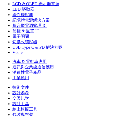
LCD & OLED 顯示器電源
LED 驅動器
線性穩壓器
記憶體電源解決方案
整合型電源管理 IC
監控 & 重置 IC
電子開關
切換式穩壓器
USB Type-C & PD 解決方案
Vcore
汽車 & 電動車應用
通訊與企業級通信應用
消費性電子產品
工業應用
技術文件
設計參考
交叉比對
設計工具
線上模擬工具
包裝與封裝