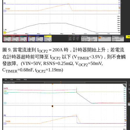
圖 9. 當電流達到 I
＝200A 時，計時器開始上升；若電流
OCP2
在計時器超時前可降至 I
以下 (V
<3.9V)，則不會觸
OCP2
TIMER
發故障。(VIN=50V, RSNS=0.25mΩ, V
=50mV,
OCP2
C
=0.68nF, t
=1.19ms)
TIMER
OCP2