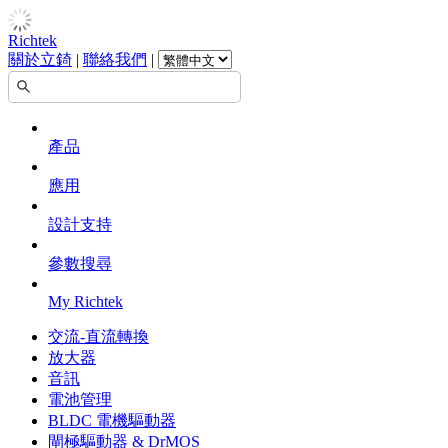
Richtek
關於立錡
|
聯絡我們
|
產品
應用
設計支持
參數搜尋
My Richtek
交流-直流轉換
放大器
音訊
電池管理
BLDC 電機驅動器
閘極驅動器 & DrMOS