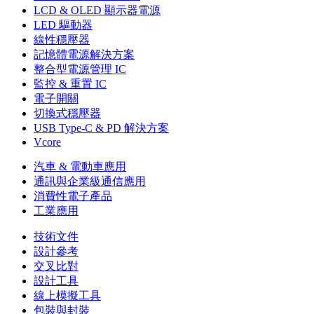
LCD & OLED 顯示器電源
LED 驅動器
線性穩壓器
記憶體電源解決方案
整合型電源管理 IC
監控 & 重置 IC
電子開關
切換式穩壓器
USB Type-C & PD 解決方案
Vcore
汽車 & 電動車應用
通訊與企業級通信應用
消費性電子產品
工業應用
技術文件
設計參考
交叉比對
設計工具
線上模擬工具
包裝與封裝