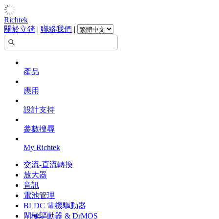
Richtek
關於立錡
|
聯絡我們
|
產品
應用
設計支持
參數搜尋
My Richtek
交流-直流轉換
放大器
音訊
電池管理
BLDC 電機驅動器
閘極驅動器 & DrMOS