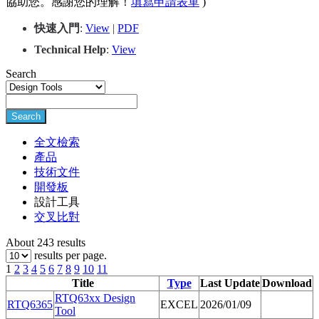
協助您。感謝您的理解！
填寫申請表單
)
快速入門
:
View
|
PDF
Techn
i
cal Help
:
View
Search
Search
全文檢索
產品
技術文件
開發板
設計工具
交叉比對
About 243 results
results per page.
1
2
3
4
5
6
7
8
9
10
11
Title
Type
Last Update
Download
RTQ63xx Design
RTQ6365
EXCEL
2026/01/09
Tool