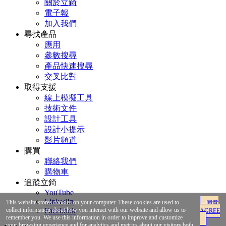
關於立錡
電子報
加入我們
尋找產品
應用
參數搜尋
產品快速搜尋
交叉比對
取得支援
線上模擬工具
技術文件
設計工具
設計小提示
影片頻道
購買
聯絡我們
購物車
追蹤立錡
YouTube
LinkedIn
This website stores cookies on your computer. These cookies are used to
同意
Facebook
collect information about how you interact with our website and allow us to
AGREE
remember you. We use this information in order to improve and customize
your browsing experience and for analytics and metrics about our visitors both